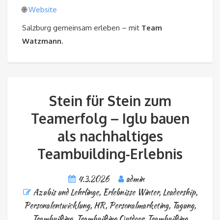
🌐
Website
Salzburg gemeinsam erleben – mit
Team
Watzmann.
Stein für Stein zum
Teamerfolg – Iglu bauen
als nachhaltiges
Teambuilding-Erlebnis
4.3.2026
admin
Azubis und Lehrlinge
,
Erlebnisse Winter
,
Leadership
,
Personalentwicklung, HR
,
Personalmarketing
,
Tagung
,
Teambuilding
,
Teambuilding Outdoor
,
Teambuilding