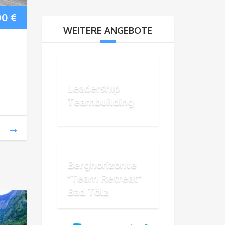
00
€
WEITERE ANGEBOTE
Leadership
Teambuilding
Berghorizonte
"Team Retreat"
Bad Tölz