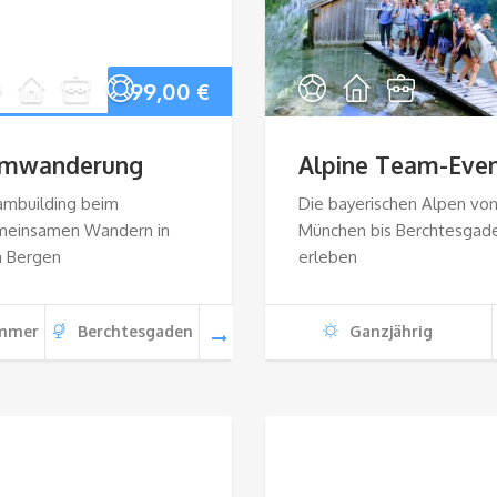
99,00
€
lmwanderung
Alpine Team-Eve
mbuilding beim
Die bayerischen Alpen vo
meinsamen Wandern in
München bis Berchtesgad
n Bergen
erleben
mmer
Berchtesgaden
Ganzjährig