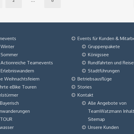
2
…
6
mevents
Events für Kunden & Mitarb
Winter
Gruppenpakete
Sommer
Königssee
Actionreiche Teamevents
Rundfahrten und Reise
Erlebniswandern
Stadtführungen
ne Weihnachtsfeiern
Betriebsausflüge
hrte eBike Touren
Stories
elstürmer
Kontakt
 Bayerisch
Alle Angebote von
mwanderungen
TeamWatzmann Inhalt
 TOUR
Sitemap
wasser
Unsere Kunden