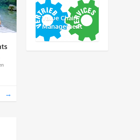
Value Chain
Management
nts
n
en