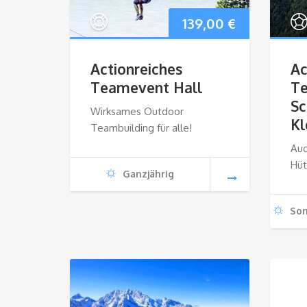
139,00
€
Actionreiches
Ac
Teamevent Hall
T
Sc
Wirksames Outdoor
Kl
Teambuilding für alle!
Auc
Hüt
Ganzjährig
So