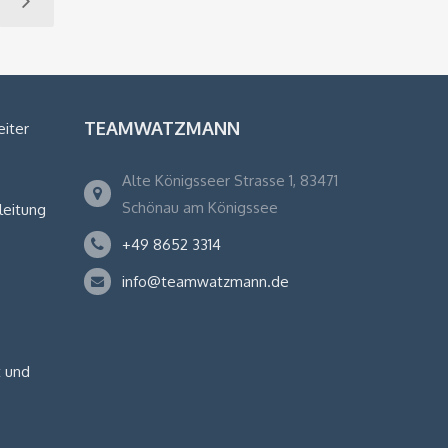
TEAMWATZMANN
eiter
Alte Königsseer Strasse 1, 83471
Schönau am Königssee
leitung
+49 8652 3314
info@teamwatzmann.de
 und