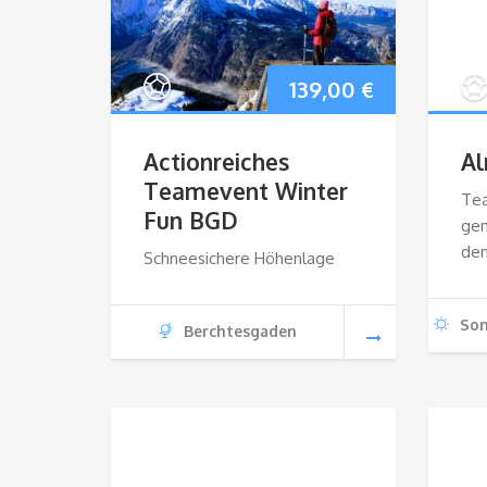
139,00
€
Actionreiches
A
Teamevent Winter
Tea
Fun BGD
ge
de
Schneesichere Höhenlage
So
Berchtesgaden