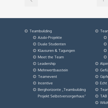
1
Teambuilding
Tea
Azubi-Projekte
Duale Studenten
Klausuren & Tagungen
Meet the Team
Leadership
Alpi
Mehrwertbaustein
Gefü
Teamevent
Gipf
Incentive
Echt
Berghorizonte „Teambuilding
Tea
Projekt Selbstversorgerhaus“
TAB
Wild