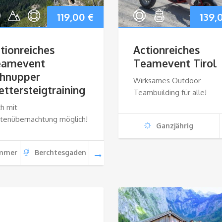
119,00
€
139,
tionreiches
Actionreiches
eamevent
Teamevent Tirol
hnupper
Wirksames Outdoor
ettersteigtraining
Teambuilding für alle!
h mit
tenübernachtung möglich!
Ganzjährig
mmer
Berchtesgaden