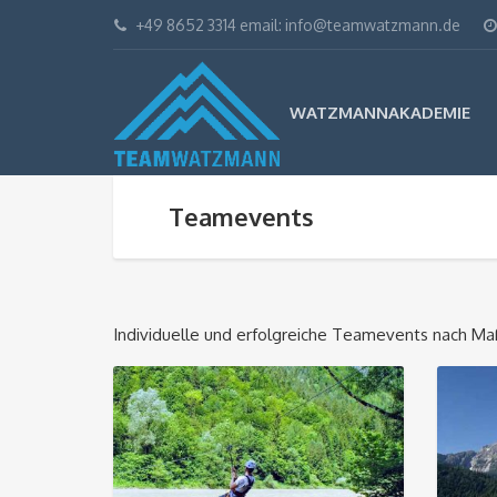
+49 8652 3314 email: info@teamwatzmann.de
WATZMANNAKADEMIE
Teamevents
Individuelle und erfolgreiche Teamevents nach Ma