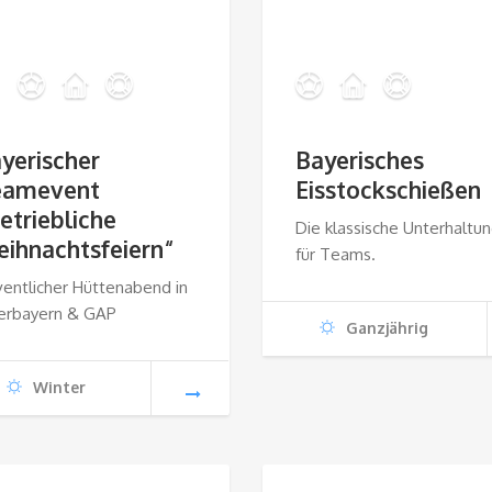
yerischer
Bayerisches
eamevent
Eisstockschießen
etriebliche
Die klassische Unterhaltu
ihnachtsfeiern“
für Teams.
entlicher Hüttenabend in
erbayern & GAP
Ganzjährig
Winter