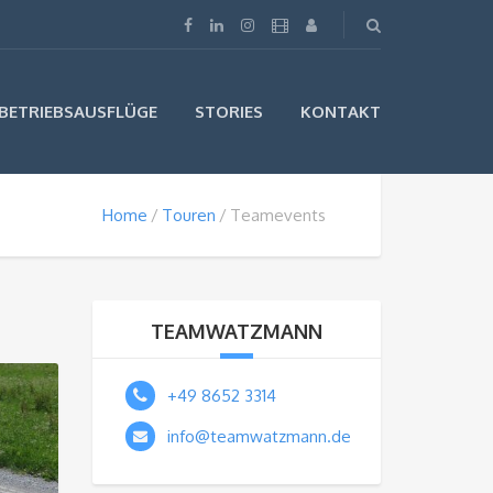
BETRIEBSAUSFLÜGE
STORIES
KONTAKT
Home
Touren
Teamevents
TEAMWATZMANN
+49 8652 3314
info@teamwatzmann.de