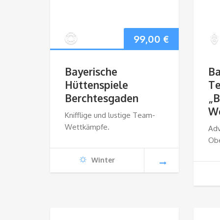
99,00
€
Bayerische
Ba
Hüttenspiele
T
Berchtesgaden
„B
We
Knifflige und lustige Team-
Wettkämpfe.
Adv
Ob
Winter