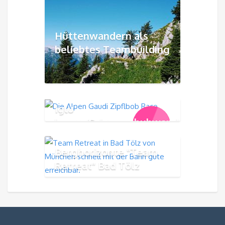
Hüttenwandern als
beliebtes Teambuilding
Iglu
bauen/Schneeschuhwandern/Rode
179,00
€
Berghorizonte "Team
Retreat" Bad Tölz