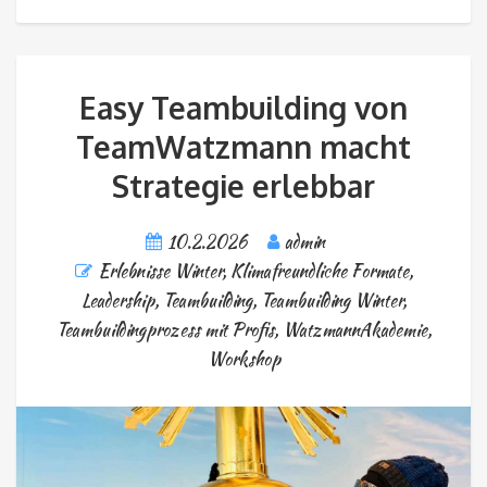
Easy Teambuilding von
TeamWatzmann macht
Strategie erlebbar
10.2.2026
admin
Erlebnisse Winter
,
Klimafreundliche Formate
,
Leadership
,
Teambuilding
,
Teambuilding Winter
,
Teambuildingprozess mit Profis
,
WatzmannAkademie
,
Workshop