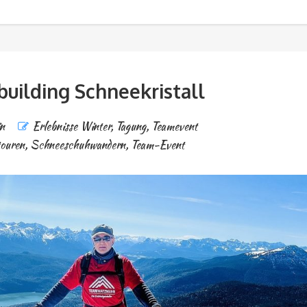
uilding Schneekristall
n
Erlebnisse Winter
,
Tagung
,
Teamevent
ouren
,
Schneeschuhwandern
,
Team-Event