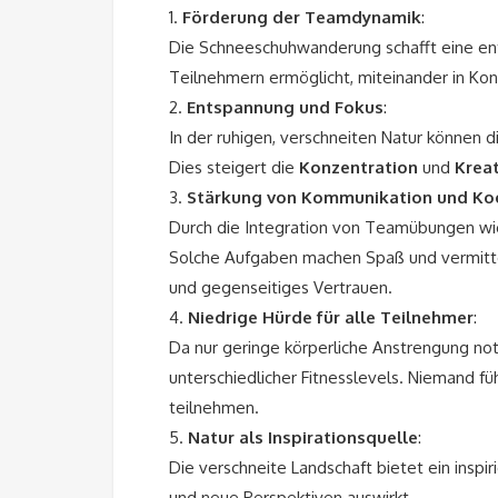
1.
Förderung der Teamdynamik
:
Die Schneeschuhwanderung schafft eine e
Teilnehmern ermöglicht, miteinander in Kon
2.
Entspannung und Fokus
:
In der ruhigen, verschneiten Natur können
Dies steigert die
Konzentration
und
Kreat
3.
Stärkung von Kommunikation und Ko
Durch die Integration von Teamübungen wie
Solche Aufgaben machen Spaß und vermitte
und gegenseitiges Vertrauen.
4.
Niedrige Hürde für alle Teilnehmer
:
Da nur geringe körperliche Anstrengung not
unterschiedlicher Fitnesslevels. Niemand f
teilnehmen.
5.
Natur als Inspirationsquelle
:
Die verschneite Landschaft bietet ein inspi
und neue Perspektiven auswirkt.