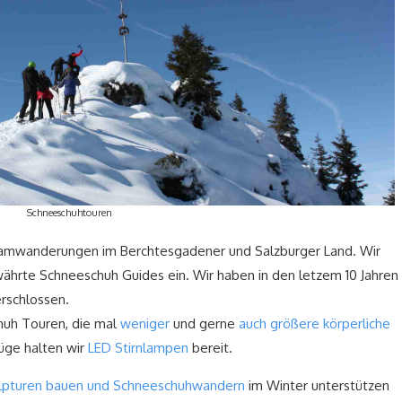
Schneeschuhtouren
mwanderungen im Berchtesgadener und Salzburger Land. Wir
hrte Schneeschuh Guides ein. Wir haben in den letzem 10 Jahren
rschlossen.
huh Touren, die mal
weniger
und gerne
auch größere körperliche
lüge halten wir
LED Stirnlampen
bereit.
lpturen bauen und Schneeschuhwandern
im Winter unterstützen