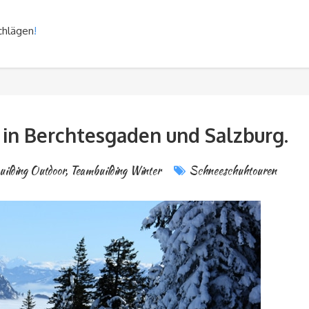
chlägen
!
in Berchtesgaden und Salzburg.
ilding Outdoor
,
Teambuilding Winter
Schneeschuhtouren