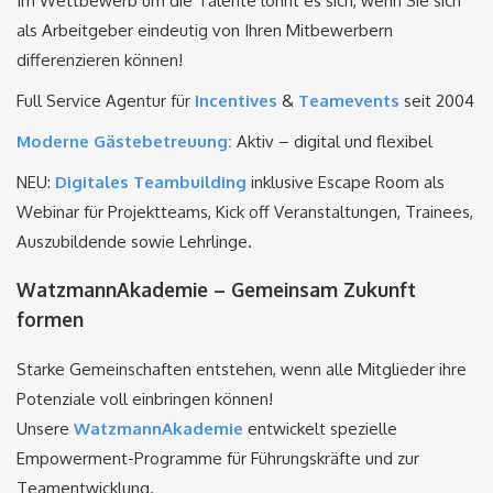
Im Wettbewerb um die Talente lohnt es sich, wenn Sie sich
als Arbeitgeber eindeutig von Ihren Mitbewerbern
differenzieren können!
Full Service Agentur für
Incentives
&
Teamevents
seit 2004
Moderne Gästebetreuung:
Aktiv – digital und flexibel
NEU:
Digitales Teambuilding
inklusive Escape Room als
Webinar für Projektteams, Kick off Veranstaltungen, Trainees,
Auszubildende sowie Lehrlinge.
WatzmannAkademie – Gemeinsam Zukunft
formen
Starke Gemeinschaften entstehen, wenn alle Mitglieder ihre
Potenziale voll einbringen können!
Unsere
WatzmannAkademie
entwickelt spezielle
Empowerment-Programme für Führungskräfte und zur
Teamentwicklung.