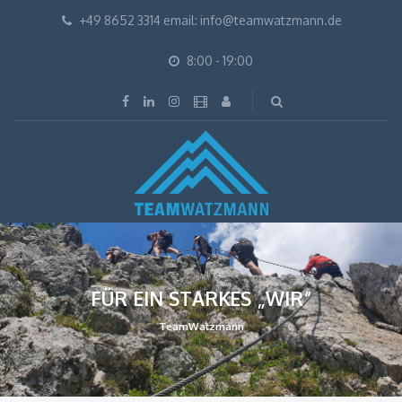
+49 8652 3314 email: info@teamwatzmann.de
8:00 - 19:00
FÜR EIN STARKES „WIR“
TeamWatzmann