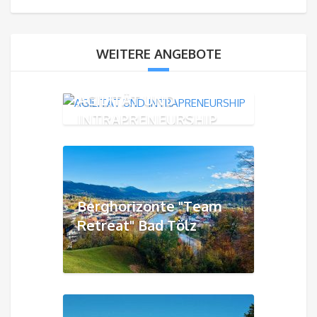
WEITERE ANGEBOTE
AGILITÄT UND
INTRAPRENEURSHIP
Berghorizonte "Team
Retreat" Bad Tölz