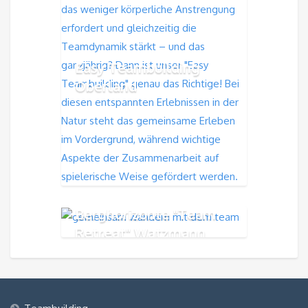
Easy Teambuilding
Oberland
Berghorizonte "Team
Retreat" Watzmann