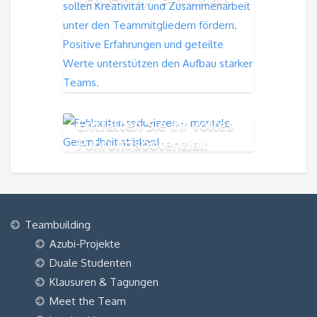
Entfalten Sie Ihr volles
Führungspotenzial!
Teambuilding
Azubi-Projekte
Duale Studenten
Klausuren & Tagungen
Meet the Team