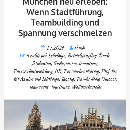
München neu erleben:
Wenn Stadtführung,
Teambuilding und
Spannung verschmelzen
1.3.2026
admin
Azubis und Lehrlinge
,
Betriebsausflug
,
Duale
Studenten
,
Guideservice
,
Incentives
,
Personalentwicklung, HR
,
Personalmarketing
,
Projekte
für Azubis und Lehrlinge
,
Tagung
,
Teambuilding Outdoor
,
Teamevent
,
Tourismus
,
Weihnachtsfeier