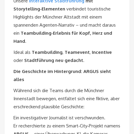
Unsere
interaktive Stadtführung
mit
Storytelling‑Elementen
verbindet touristische
Highlights der Münchner Altstadt mit einem
spannenden Agenten‑Narrativ – und macht daraus
ein
Teambuilding‑Erlebnis für Kopf, Herz und
Hand
.
Ideal als
Teambuilding
,
Teamevent
,
Incentive
oder
Stadtführung neu gedacht
.
Die Geschichte im Hintergrund: ARGUS sieht
alles
Während sich die Teams durch die Münchner
Innenstadt bewegen, entfaltet sich eine fiktive, aber
erschreckend plausible Geschichte:
Ein investigativer Journalist ist verschwunden.
Er recherchierte zu einem Smart‑City‑Projekt namens
ARGUS
– einer Überwachungs‑KI, die Kameras,