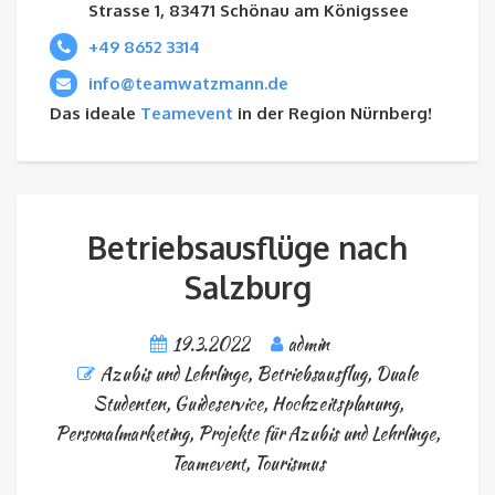
Strasse 1, 83471 Schönau am Königssee
+49 8652 3314
info@teamwatzmann.de
Das ideale
Teamevent
in der Region Nürnberg!
Betriebsausflüge nach
Salzburg
19.3.2022
admin
Azubis und Lehrlinge
,
Betriebsausflug
,
Duale
Studenten
,
Guideservice
,
Hochzeitsplanung
,
Personalmarketing
,
Projekte für Azubis und Lehrlinge
,
Teamevent
,
Tourismus