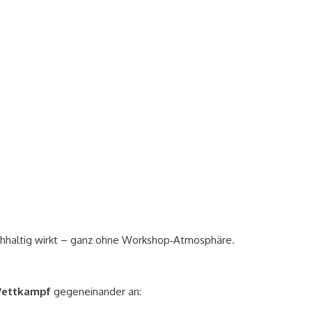
s
chhaltig wirkt – ganz ohne Workshop‑Atmosphäre.
Wettkampf
gegeneinander an: