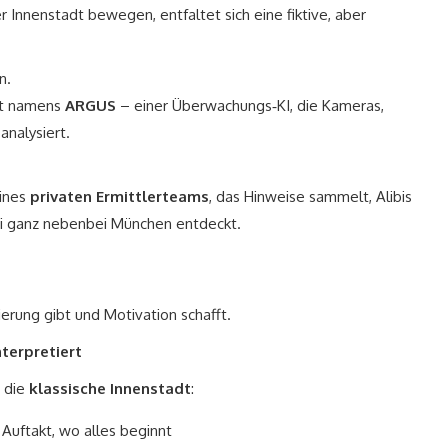
Innenstadt bewegen, entfaltet sich eine fiktive, aber
n.
ekt namens
ARGUS
– einer Überwachungs‑KI, die Kameras,
nalysiert.
eines
privaten Ermittlerteams
, das Hinweise sammelt, Alibis
i ganz nebenbei München entdeckt.
ierung gibt und Motivation schafft.
terpretiert
h die
klassische Innenstadt
:
Auftakt, wo alles beginnt