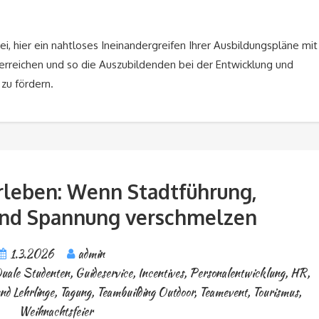
ei, hier ein nahtloses Ineinandergreifen Ihrer Ausbildungspläne mit
rreichen und so die Auszubildenden bei der Entwicklung und
zu fördern.
leben: Wenn Stadtführung,
und Spannung verschmelzen
1.3.2026
admin
uale Studenten
,
Guideservice
,
Incentives
,
Personalentwicklung, HR
,
nd Lehrlinge
,
Tagung
,
Teambuilding Outdoor
,
Teamevent
,
Tourismus
,
Weihnachtsfeier