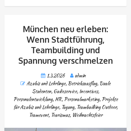
München neu erleben:
Wenn Stadtführung,
Teambuilding und
Spannung verschmelzen
1.3.2026
admin
Azubis und Lehrlinge
,
Betriebsausflug
,
Duale
Studenten
,
Guideservice
,
Incentives
,
Personalentwicklung, HR
,
Personalmarketing
,
Projekte
für Azubis und Lehrlinge
,
Tagung
,
Teambuilding Outdoor
,
Teamevent
,
Tourismus
,
Weihnachtsfeier