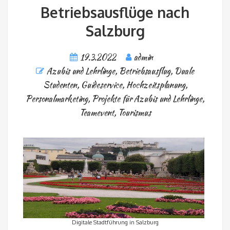
Betriebsausflüge nach
Salzburg
19.3.2022
admin
Azubis und Lehrlinge
,
Betriebsausflug
,
Duale
Studenten
,
Guideservice
,
Hochzeitsplanung
,
Personalmarketing
,
Projekte für Azubis und Lehrlinge
,
Teamevent
,
Tourismus
Digitale Stadtführung in Salzburg