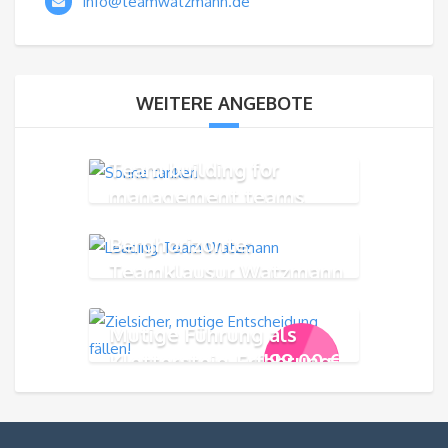
info@teamwatzmann.de
WEITERE ANGEBOTE
Team building for
management teams
Berghorizonte:
Teamklausur Watzmann
Mutige Führung als
199,00
€
Klettersteig-Erfahrung