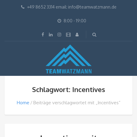
+49 8652 3314 email: info@teamwatzmann.de
8:00 - 19:00
Schlagwort: Incentives
Home
Beiträge verschlagwortet mit „Incentives“