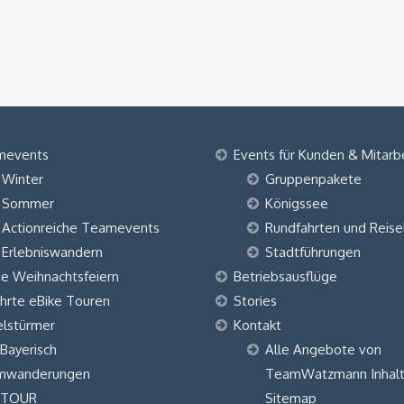
mevents
Events für Kunden & Mitarb
Winter
Gruppenpakete
Sommer
Königssee
Actionreiche Teamevents
Rundfahrten und Reise
Erlebniswandern
Stadtführungen
ne Weihnachtsfeiern
Betriebsausflüge
hrte eBike Touren
Stories
elstürmer
Kontakt
 Bayerisch
Alle Angebote von
mwanderungen
TeamWatzmann Inhalt
 TOUR
Sitemap