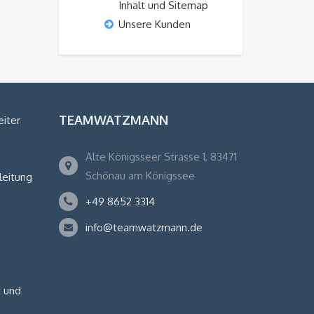
Inhalt und Sitemap
Unsere Kunden
TEAMWATZMANN
eiter
Alte Königsseer Strasse 1, 83471
Schönau am Königssee
leitung
+49 8652 3314
info@teamwatzmann.de
 und