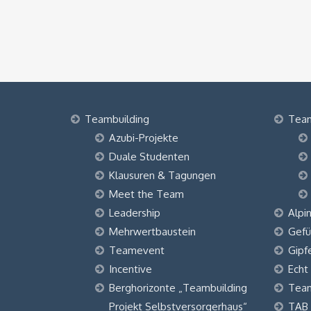
Teambuilding
Tea
Azubi-Projekte
Duale Studenten
Klausuren & Tagungen
Meet the Team
Leadership
Alpi
Mehrwertbaustein
Gefü
Teamevent
Gipf
Incentive
Echt
Berghorizonte „Teambuilding
Tea
Projekt Selbstversorgerhaus“
TAB