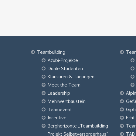
Teambuilding
Tea
Azubi-Projekte
Duale Studenten
Klausuren & Tagungen
Meet the Team
Leadership
Alpi
Mehrwertbaustein
Gefü
Teamevent
Gipf
Incentive
Echt
Berghorizonte „Teambuilding
Tea
Projekt Selbstversorgerhaus“
TAB