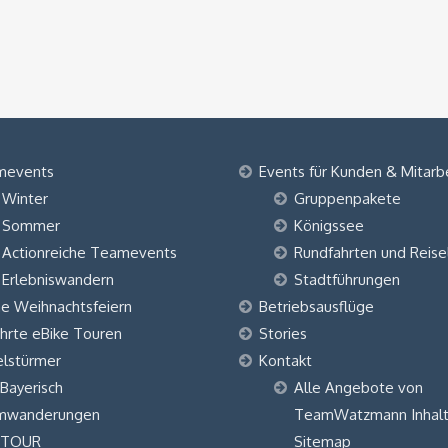
mevents
Events für Kunden & Mitarb
Winter
Gruppenpakete
Sommer
Königssee
Actionreiche Teamevents
Rundfahrten und Reise
Erlebniswandern
Stadtführungen
ne Weihnachtsfeiern
Betriebsausflüge
hrte eBike Touren
Stories
elstürmer
Kontakt
 Bayerisch
Alle Angebote von
mwanderungen
TeamWatzmann Inhalt
 TOUR
Sitemap