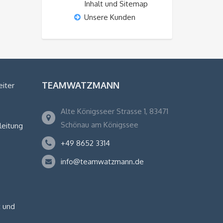
Inhalt und Sitemap
Unsere Kunden
TEAMWATZMANN
eiter
Alte Königsseer Strasse 1, 83471
Schönau am Königssee
leitung
+49 8652 3314
info@teamwatzmann.de
 und