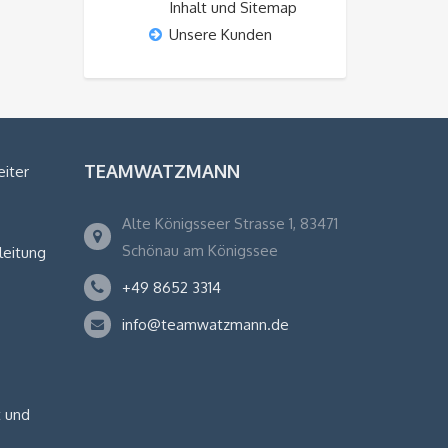
Inhalt und Sitemap
Unsere Kunden
TEAMWATZMANN
eiter
Alte Königsseer Strasse 1, 83471
Schönau am Königssee
leitung
+49 8652 3314
info@teamwatzmann.de
 und