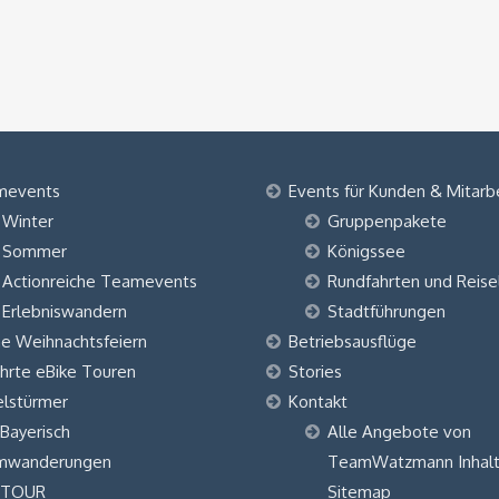
mevents
Events für Kunden & Mitarb
Winter
Gruppenpakete
Sommer
Königssee
Actionreiche Teamevents
Rundfahrten und Reise
Erlebniswandern
Stadtführungen
ne Weihnachtsfeiern
Betriebsausflüge
hrte eBike Touren
Stories
elstürmer
Kontakt
 Bayerisch
Alle Angebote von
mwanderungen
TeamWatzmann Inhalt
 TOUR
Sitemap