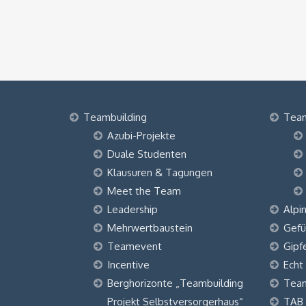
Teambuilding
Tea
Azubi-Projekte
Duale Studenten
Klausuren & Tagungen
Meet the Team
Leadership
Alpi
Mehrwertbaustein
Gefü
Teamevent
Gipf
Incentive
Echt
Berghorizonte „Teambuilding
Tea
Projekt Selbstversorgerhaus“
TAB