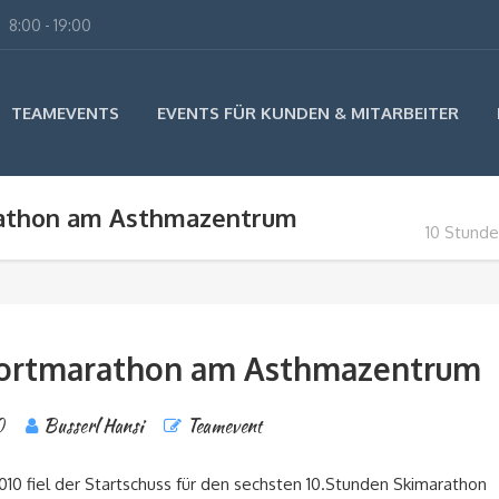
8:00 - 19:00
TEAMEVENTS
EVENTS FÜR KUNDEN & MITARBEITER
rathon am Asthmazentrum
10 Stund
portmarathon am Asthmazentrum
0
Busserl Hansi
Teamevent
010 fiel der Startschuss für den sechsten 10.Stunden Skimarathon