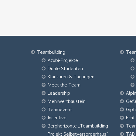
Teambuilding
Tea
Azubi-Projekte
Duale Studenten
Klausuren & Tagungen
Meet the Team
Leadership
Alpi
Mehrwertbaustein
Gefü
Teamevent
Gipf
Incentive
Echt
Berghorizonte „Teambuilding
Tea
Projekt Selbstversorgerhaus“
TAB