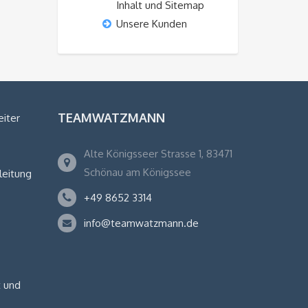
Inhalt und Sitemap
Unsere Kunden
TEAMWATZMANN
eiter
Alte Königsseer Strasse 1, 83471
Schönau am Königssee
leitung
+49 8652 3314
info@teamwatzmann.de
 und