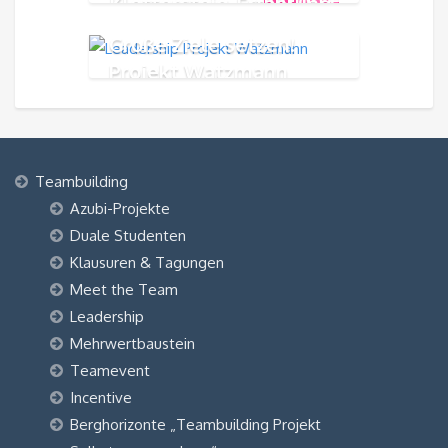
199,00
€
Klettersteig-Erfahrung
Große Ziele setzen!
Projekt Watzmann
Teambuilding
Azubi-Projekte
Duale Studenten
Klausuren & Tagungen
Meet the Team
Leadership
Mehrwertbaustein
Teamevent
Incentive
Berghorizonte „Teambuilding Projekt