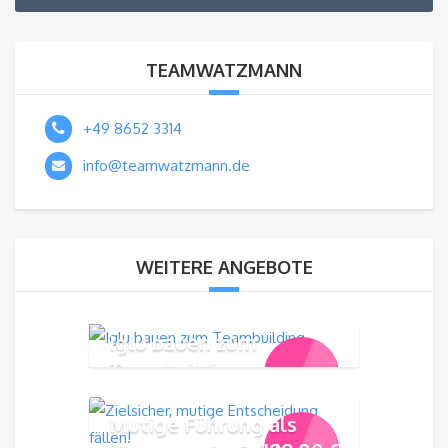
TEAMWATZMANN
+49 8652 3314
info@teamwatzmann.de
WEITERE ANGEBOTE
Iglu bauen zum
Teambuilding
99,00
€
Mutige Führung als