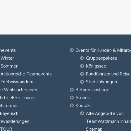
mevents
Events für Kunden & Mitarb
Winter
Gruppenpakete
Sommer
Königssee
Actionreiche Teamevents
Rundfahrten und Reise
Erlebniswandern
Stadtführungen
ne Weihnachtsfeiern
Betriebsausflüge
hrte eBike Touren
Stories
elstürmer
Kontakt
 Bayerisch
Alle Angebote von
mwanderungen
TeamWatzmann Inhalt
 TOUR
Sitemap