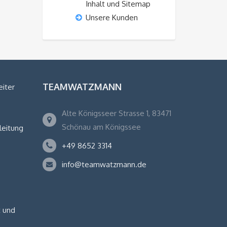
Inhalt und Sitemap
Unsere Kunden
TEAMWATZMANN
eiter
Alte Königsseer Strasse 1, 83471
Schönau am Königssee
leitung
+49 8652 3314
info@teamwatzmann.de
 und