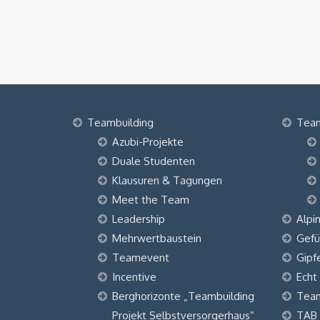
Teambuilding
Tea
Azubi-Projekte
Duale Studenten
Klausuren & Tagungen
Meet the Team
Leadership
Alpi
Mehrwertbaustein
Gefü
Teamevent
Gipf
Incentive
Echt
Berghorizonte „Teambuilding
Tea
Projekt Selbstversorgerhaus“
TAB