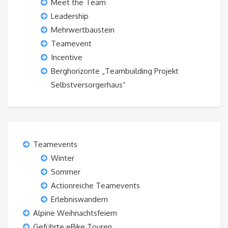
Meet the Team
Leadership
Mehrwertbaustein
Teamevent
Incentive
Berghorizonte „Teambuilding Projekt
Selbstversorgerhaus“
Teamevents
Winter
Sommer
Actionreiche Teamevents
Erlebniswandern
Alpine Weihnachtsfeiern
Geführte eBike Touren