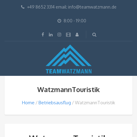
+49 8652 3314 email: info@teamwatzmann.de
8:00 - 19:00
WatzmannTouristik
Home
Betriebsausflug
WatzmannTouristik