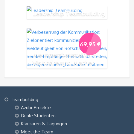
Leadership Teambuilding
69,95
€
Mehrwertbaustein -
Visionäre und Macher
Teambuilding
Azubi-Projekte
Duale Studenten
Klausuren & Tagungen
Meet the Team