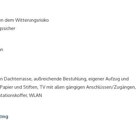
en dem Witterungsrisiko
gssicher
hn
en Dachterrasse, außreichende Bestuhlung, eigener Aufzug und
t Papier und Stiften, TV mit allen gängigen Anschlüssen/Zugängen,
tationskoffer, WLAN
ting