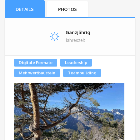
DETAILS
PHOTOS
Ganzjährig
Jahreszeit
Digitale Formate
Leadership
Mehrwertbaustein
Teambuilding