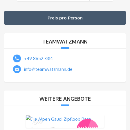
Preis pro Person
TEAMWATZMANN
+49 8652 3314
info@teamwatzmann.de
WEITERE ANGEBOTE
Iglu
bauen/Schneeschuhwandern/Rode
179,00
€