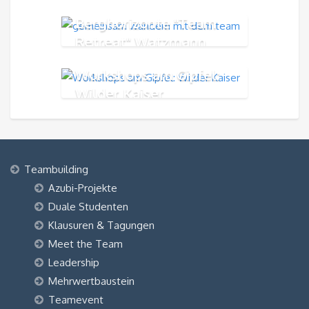
Berghorizonte "Team
Retreat" Watzmann
Workshops am Gipfel:
Wilder Kaiser
Teambuilding
Azubi-Projekte
Duale Studenten
Klausuren & Tagungen
Meet the Team
Leadership
Mehrwertbaustein
Teamevent