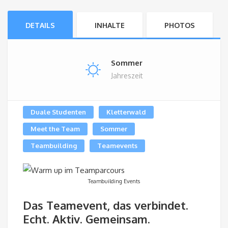
DETAILS
INHALTE
PHOTOS
Sommer
Jahreszeit
Duale Studenten
Kletterwald
Meet the Team
Sommer
Teambuilding
Teamevents
Teambuilding Events
Das Teamevent, das verbindet.
Echt. Aktiv. Gemeinsam.