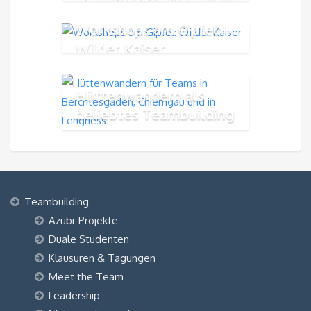
Workshops am Gipfel:
Wilder Kaiser
Hüttenwandern als
beliebtes Teambuilding
Teambuilding
Azubi-Projekte
Duale Studenten
Klausuren & Tagungen
Meet the Team
Leadership