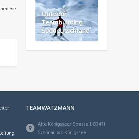
hmen Sie
Outdoor
Teambuilding
Süddeutschland
TEAMWATZMANN
eiter
Alte Königsseer Strasse 1, 83471
Schönau am Königssee
leitung