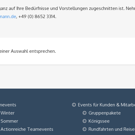
 ganz auf Ihre Bedürfnisse und Vorstellungen zugeschnitten ist. Ne
mann.de
, +49 (0) 8652 3314.
einer Auswahl entsprechen.
mevents
Events für Kunden & Mitarb
Winter
Gruppenpakete
Sommer
Königssee
Actionreiche Teamevents
Rundfahrten und Reise