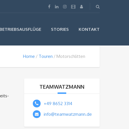
BETRIEBSAUSFLÜGE
STORIES
KONTAKT
Home
Touren
Motorschlitten
TEAMWATZMANN
eits-
+49 8652 3314
info@teamwatzmann.de