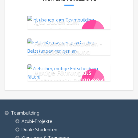
Iglu bauen zum
Teambuilding
99,00
€
Fehlzeiten reduzieren -
Stressbewältigung
Mutige Führung als
199,00
€
Klettersteig-Erfahrung
Teambuilding
Azubi-Projekte
Duale Studenten
Klausuren & Tagungen