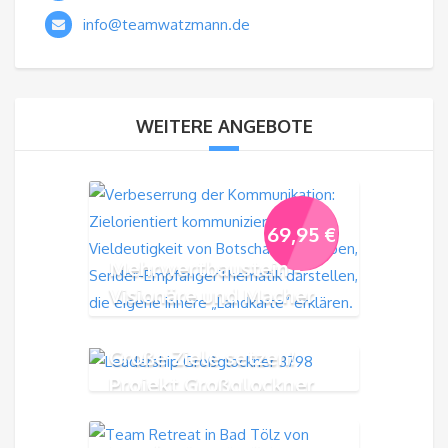
info@teamwatzmann.de
WEITERE ANGEBOTE
69,95
€
Mehrwertbaustein -
Visionäre und Macher
Große Ziele setzen!
Projekt Großglockner