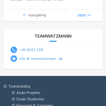
Ganzjährig
VIEW
TEAMWATZMANN
+49 8652 3314
info @ teamwatzmann . de
Teambuilding
Azubi-Projekte
Duale Studenten
Klausuren & Tagungen