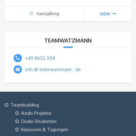
Ganzjährig
VIEW
TEAMWATZMANN
+49 8652 3314
info @ teamwatzmann . de
Teambuilding
Azubi-Projekte
Duale Studenten
Klausuren & Tagungen