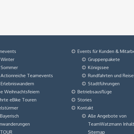
mevents
Events für Kunden & Mitarb
Winter
Gruppenpakete
Sommer
Königssee
Actionreiche Teamevents
Rundfahrten und Reise
Erlebniswandern
Stadtführungen
ne Weihnachtsfeiern
Betriebsausflüge
hrte eBike Touren
Stories
elstürmer
Kontakt
 Bayerisch
Alle Angebote von
mwanderungen
TeamWatzmann Inhalt
 TOUR
Sitemap