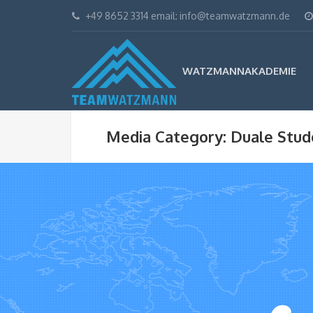
+49 8652 3314 email: info@teamwatzmann.de
WATZMANNAKADEMIE
Media Category: Duale Stu