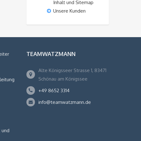
Inhalt und Sitemap
Unsere Kunden
TEAMWATZMANN
eiter
Alte Königsseer Strasse 1, 83471
Schönau am Königssee
leitung
+49 8652 3314
info@teamwatzmann.de
 und