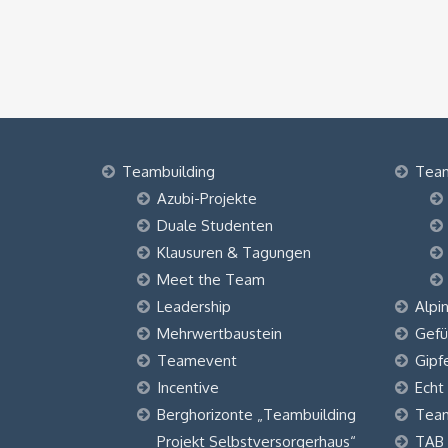
Teambuilding
Tea
Azubi-Projekte
Duale Studenten
Klausuren & Tagungen
Meet the Team
Leadership
Alpi
Mehrwertbaustein
Gefü
Teamevent
Gipf
Incentive
Echt
Berghorizonte „Teambuilding
Tea
Projekt Selbstversorgerhaus“
TAB