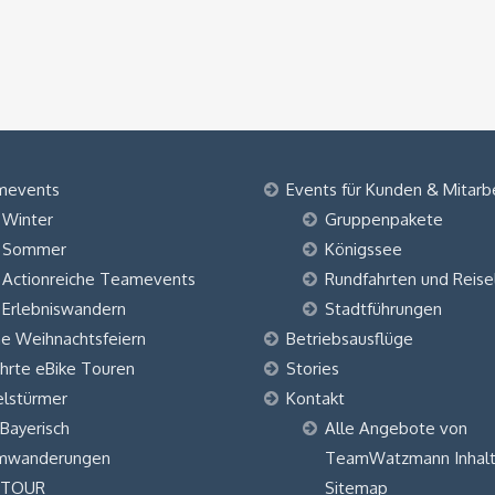
mevents
Events für Kunden & Mitarb
Winter
Gruppenpakete
Sommer
Königssee
Actionreiche Teamevents
Rundfahrten und Reise
Erlebniswandern
Stadtführungen
ne Weihnachtsfeiern
Betriebsausflüge
hrte eBike Touren
Stories
elstürmer
Kontakt
 Bayerisch
Alle Angebote von
mwanderungen
TeamWatzmann Inhalt
 TOUR
Sitemap