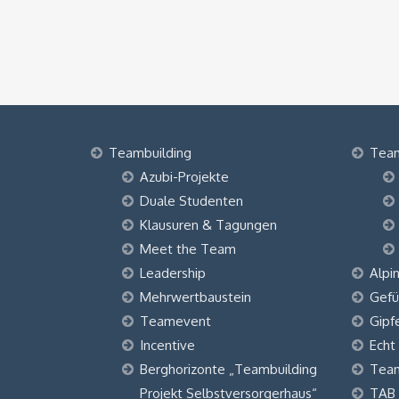
Teambuilding
Tea
Azubi-Projekte
Duale Studenten
Klausuren & Tagungen
Meet the Team
Leadership
Alpi
Mehrwertbaustein
Gefü
Teamevent
Gipf
Incentive
Echt
Berghorizonte „Teambuilding
Tea
Projekt Selbstversorgerhaus“
TAB