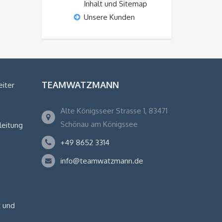
Inhalt und Sitemap
Unsere Kunden
TEAMWATZMANN
eiter
Alte Königsseer Strasse 1, 83471
Schönau am Königssee
leitung
+49 8652 3314
info@teamwatzmann.de
 und