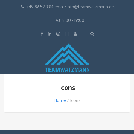
+49 8652 3314 email: info@teamwatzmann.de
8:00 - 19:00
Icons
Home
Icons