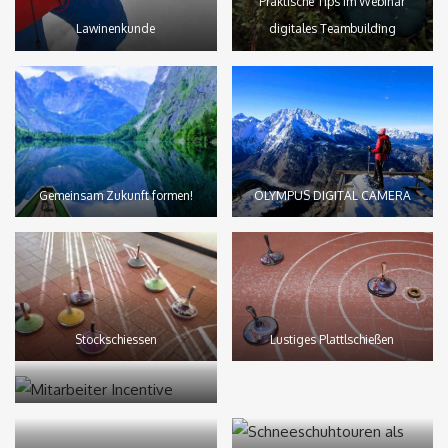
Praktische Tips im Webinar
Lawinenkunde
digitales Teambuilding
Gemeinsam Zukunft formen!
OLYMPUS DIGITAL CAMERA
Stockschiessen
Lustiges Plattlschießen
Die Kraft der Berge spüren