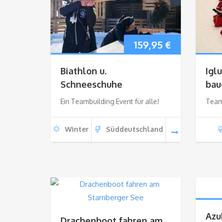
159,95
€
Biathlon u.
Iglu
Schneeschuhe
bau
Ein Teambuilding Event für alle!
Team
Winter
Süddeutschland
Azu
Drachenboot fahren am