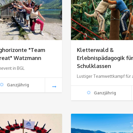
ghorizonte "Team
Kletterwald &
reat" Watzmann
Erlebnispädagogik fü
Schulklassen
event in BGL
Lustiger Teamwettkampf für a
Ganzjährig
Ganzjährig