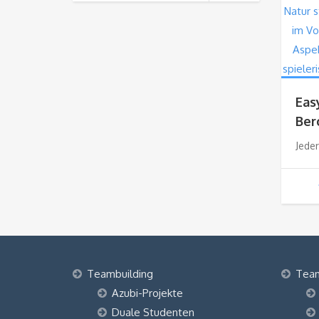
Eas
Ber
Jeder
Teambuilding
Tea
Azubi-Projekte
Duale Studenten