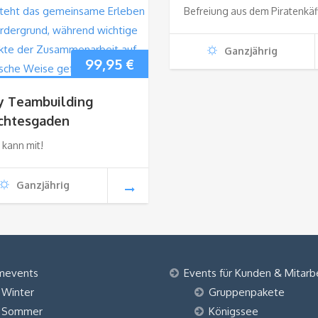
Befreiung aus dem Piratenkäf
Ganzjährig
99,95
€
y Teambuilding
chtesgaden
 kann mit!
Ganzjährig
mevents
Events für Kunden & Mitarb
Winter
Gruppenpakete
Sommer
Königssee