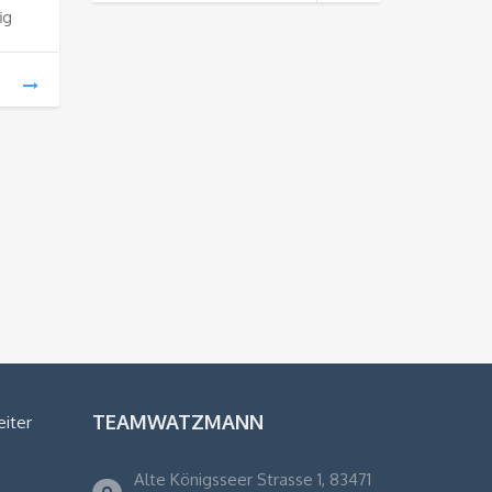
ig
TEAMWATZMANN
eiter
Alte Königsseer Strasse 1, 83471