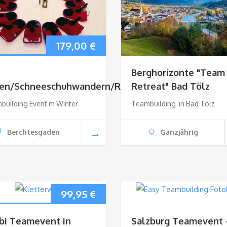
179,00
€
Berghorizonte "Team
en/Schneeschuhwandern/Rodeln
Retreat" Bad Tölz
building Event m Winter
Teambuilding in Bad Tölz
Berchtesgaden
Ganzjährig
99,95
€
bi Teamevent in
Salzburg Teamevent 